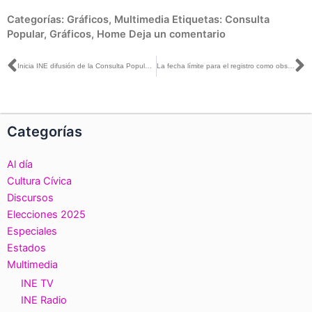
Categorías:
Gráficos
,
Multimedia
Etiquetas:
Consulta
Popular
,
Gráficos
,
Home
Deja un comentario
Ant
S
Inicia INE difusión de la Consulta Popular en tiempos oficiales de radio y televisión
La fecha límite para el registro como observadora u observador en la Consulta Popular se amplió al 23 de julio.
Categorías
Al día
Cultura Cívica
Discursos
Elecciones 2025
Especiales
Estados
Multimedia
INE TV
INE Radio