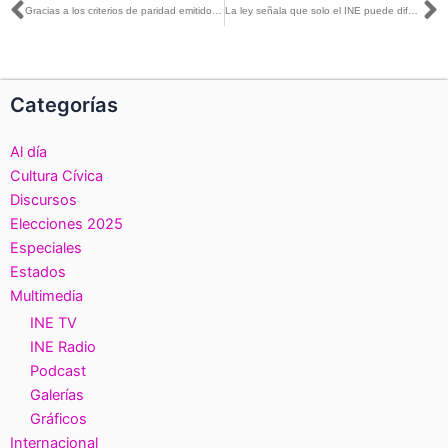
Ant
S
Gracias a los criterios de paridad emitidos por el INE, 6 mujeres resultaron electas
La ley señala que solo el INE puede difundir la consulta popular: José Roberto Ruiz con Olivia Pérez y Beatriz Zavaleta
Categorías
Al día
Cultura Cívica
Discursos
Elecciones 2025
Especiales
Estados
Multimedia
INE TV
INE Radio
Podcast
Galerías
Gráficos
Internacional