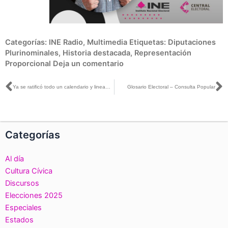
Categorías:
INE Radio
,
Multimedia
Etiquetas:
Diputaciones
Plurinominales
,
Historia destacada
,
Representación
Proporcional
Deja un comentario
Ant
S
Ya se ratificó todo un calendario y lineamientos para la consulta popular, así como la forma en que se van a integrar las mesas receptoras de opinión: José Roberto Ruiz
Glosario Electoral – Consulta Popular
Categorías
Al día
Cultura Cívica
Discursos
Elecciones 2025
Especiales
Estados