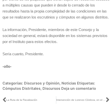
a múltiples causas que pueden ir desde lo cerrado de los
resultados hasta la propia complejidad de las condiciones en las
que se realizaron los escrutinios y cómputos en algunos distritos.
La información, Presidente, miembros de este Consejo y la
sociedad en general, estará disponible en los sistemas previstos
por el Instituto para estos efectos.
Sería cuanto, Presidente.
-o0o-
Categorías:
Discursos y Opinión
,
Noticias
Etiquetas:
Cómputos Distritales
,
Discursos
Deja un comentario
Ant
S
La Ruta de la Fiscalización
Intervención de Lorenzo Córdova, en el punto 3 de la Sesión Extraordinaria, relativo al informe sobre la instalación de los Consejo Locales y Distritales para la realización de Cómputos Distritales