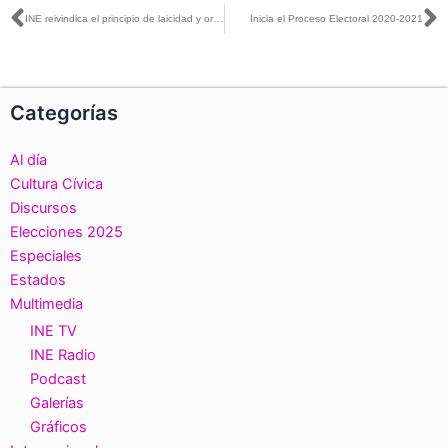
Ant
S
INE reivindica el principio de laicidad y ordena retirar publicación de un ministro de culto religioso
Inicia el Proceso Electoral 2020-2021
Categorías
Al día
Cultura Cívica
Discursos
Elecciones 2025
Especiales
Estados
Multimedia
INE TV
INE Radio
Podcast
Galerías
Gráficos