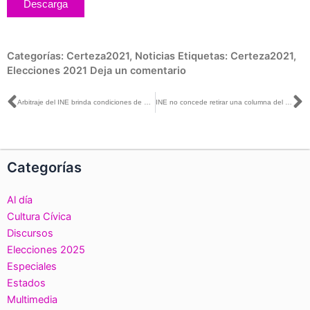
Descarga
Categorías:
Certeza2021
,
Noticias
Etiquetas:
Certeza2021
,
Elecciones 2021
Deja un comentario
Ant
S
Arbitraje del INE brinda condiciones de equidad al Proceso Electoral 2021
INE no concede retirar una columna del periódico El Universal
Categorías
Al día
Cultura Cívica
Discursos
Elecciones 2025
Especiales
Estados
Multimedia