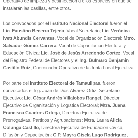
Operativo de limpieza y desinfección d ellos espacios en que se
instalarán las casillas, entre otros.
Los convocados por
el Instituto Nacional Electoral
fueron el
Lic. Faustino Becerra Tejeda
, Vocal Secretario;
Lic. Verónica
Ivett Abundis Cervantes
, Vocal de Organización Electoral;
Mtro.
Salvador Gómez Carrera
, Vocal de Capacitación Electoral y
Educación Cívica;
Lic. José de Jesús Arredondo Cortez
, Vocal
del Registro Federal de Electores y el
Ing. Bulmaro Benjamín
Castillo Ruíz
, Coordinador Operativo de la Junta Local Ejecutiva.
Por parte del
Instituto Electoral de Tamaulipas
, fueron
convocados el Ing. Juan de Dios Álvarez Ortiz, Secretario
Ejecutivo;
Lic. César Andrés Villalobos Rangel
, Director
Ejecutivo de Organización y Logística Electoral;
Mtra. Juana
Francisca Cuadros Ortega
, Directora Ejecutiva de
Prerrogativas, Partidos y Agrupaciones;
Mtra. Laura Alicia
Colunga Castillo
, Directora Ejecutiva de Educación Cívica,
Difusión y Capacitación;
C.P. Mayra Gisela Lugo Rodríguez
,