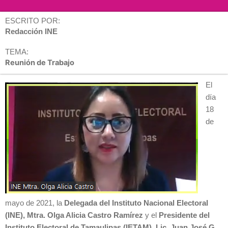
ESCRITO POR:
Redacción INE
TEMA:
Reunión de Trabajo
El
día
18
de
mayo de 2021, la
Delegada del Instituto Nacional Electoral
(INE), Mtra. Olga Alicia Castro Ramírez
y el
Presidente del
Instituto Electoral de Tamaulipas (IETAM), Lic. Juan José G.