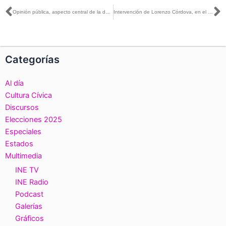
Ant
S
Opinión pública, aspecto central de la democracia
Intervención de Lorenzo Córdova, en el Foro: Encuestas y elecciones rumbo al 6 de junio
Categorías
Al día
Cultura Cívica
Discursos
Elecciones 2025
Especiales
Estados
Multimedia
INE TV
INE Radio
Podcast
Galerías
Gráficos