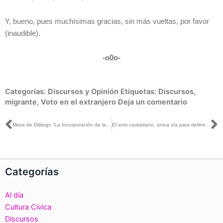
Y, bueno, pues muchísimas gracias, sin más vueltas, por favor
(inaudible).
-o0o-
Categorías:
Discursos y Opinión
Etiquetas:
Discursos
,
migrante
,
Voto en el extranjero
Deja un comentario
Ant
S
Mesa de Diálogo “La Incorporación de las personas migrantes y residentes en el extranjero en los espacios de representación política”, Proceso Electoral 2020-2021
El voto ciudadano, única vía para definir quién gobierna al país: Lorenzo Córdova
Categorías
Al día
Cultura Cívica
Discursos