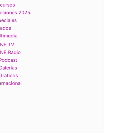
scursos
ecciones 2025
eciales
tados
ltimedia
INE TV
INE Radio
Podcast
Galerías
Gráficos
ernacional