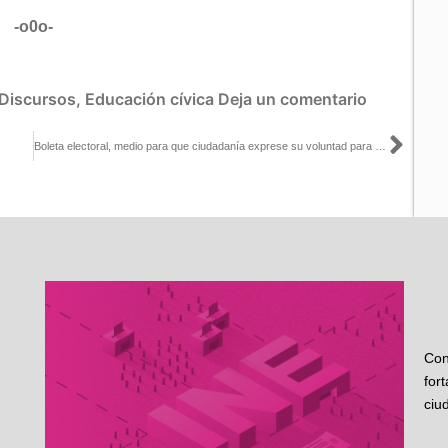
-o0o-
Discursos
,
Educación cívica
Deja un comentario
Sigu
Boleta electoral, medio para que ciudadanía exprese su voluntad para cargos de elección: Jaime Rivera
Con
for
ciu