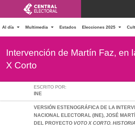
Ir
al
contenido
Al día
Multimedia
Estados
Elecciones 2025
Cul
Intervención de Martín Faz, en 
X Corto
ESCRITO POR:
INE
VERSIÓN ESTENOGRÁFICA DE LA INTERV
NACIONAL ELECTORAL (INE), JOSÉ MAR
DEL PROYECTO
VOTO X CORTO. HISTORI