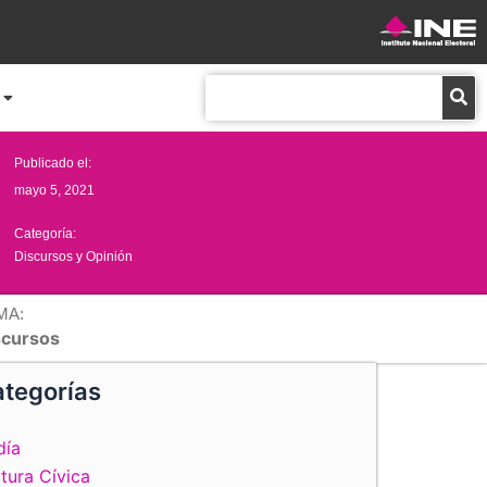
Buscar
Publicado el:
mayo 5, 2021
Categoría:
Discursos y Opinión
MA:
scursos
tegorías
día
tura Cívica