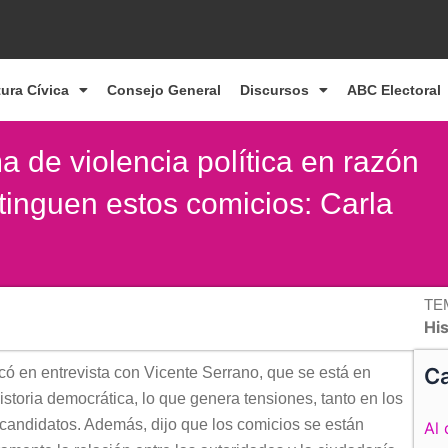
tura Cívica
Consejo General
Discursos
ABC Electoral
de violencia política en razón
stinguen estos comicios: Carla
TE
Hi
Ca
có
en entrevista con Vicente Serrano, que se está en
storia democrática, lo que genera tensiones, tanto en los
 candidatos. Además, dijo que los comicios se están
Al 