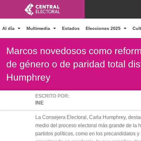
Ir
al
contenido
Al día
Multimedia
Estados
Elecciones 2025
Cul
Marcos novedosos como reforma 
de género o de paridad total di
Humphrey
ESCRITO POR:
INE
La
Consejera Electoral, Carla Humphrey,
desta
medio del proceso electoral más grande de la hi
partidos políticos, como en los precandidatos y