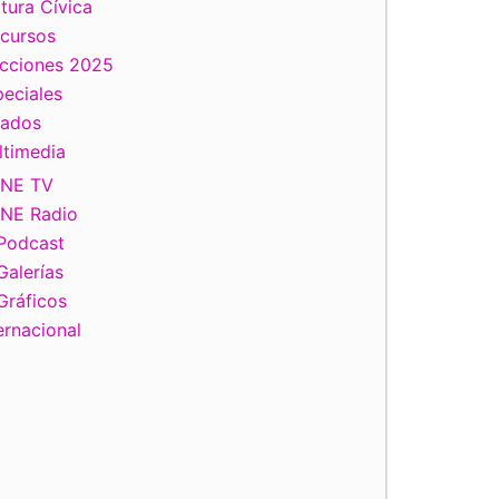
tura Cívica
scursos
ecciones 2025
eciales
tados
ltimedia
INE TV
INE Radio
Podcast
Galerías
Gráficos
ernacional