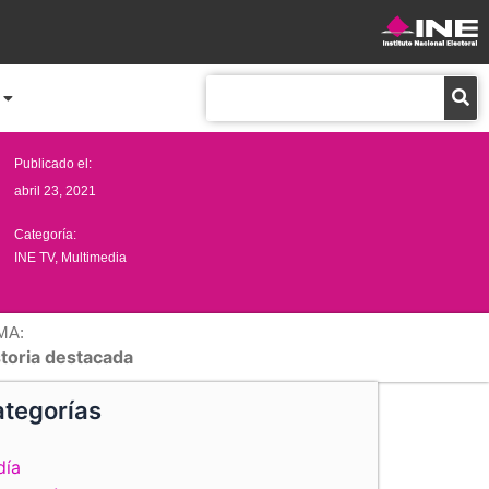
Buscar
Publicado el:
abril 23, 2021
Categoría:
INE TV
,
Multimedia
MA:
storia destacada
tegorías
día