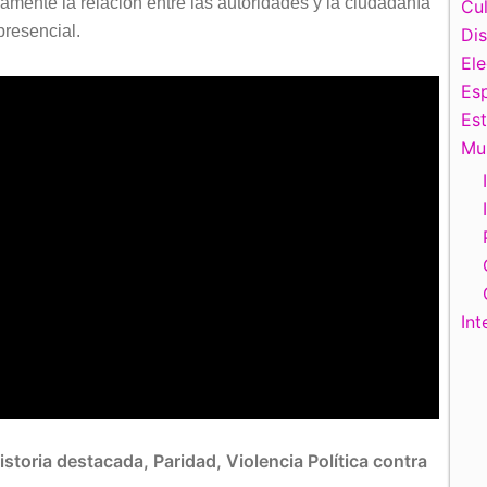
mente la relación entre las autoridades y la ciudadanía
Cul
presencial.
Di
El
Esp
Es
Mu
Int
istoria destacada
,
Paridad
,
Violencia Política contra