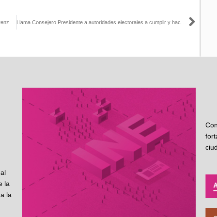
Sigu
Las y los bajacalifornianos están apropiándose de su elección: Lorenzo Córdova Vianello
Llama Consejero Presidente a autoridades electorales a cumplir y hacer cumplir la Constitución
Con
for
ciu
al
 la
a la