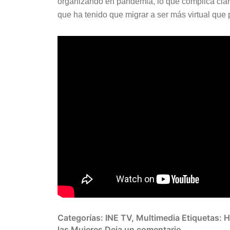
organizando en pandemia, lo que complica clara
que ha tenido que migrar a ser más virtual que 
Categorías:
INE TV
,
Multimedia
Etiquetas:
H
las Mujeres
Deja un comentario