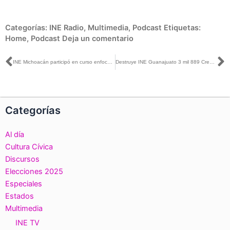
Categorías:
INE Radio
,
Multimedia
,
Podcast
Etiquetas:
Home
,
Podcast
Deja un comentario
Ant
S
INE Michoacán participó en curso enfocado a la detección y prevención de delitos electorales
Destruye INE Guanajuato 3 mil 889 Credenciales para Votar
Categorías
Al día
Cultura Cívica
Discursos
Elecciones 2025
Especiales
Estados
Multimedia
INE TV