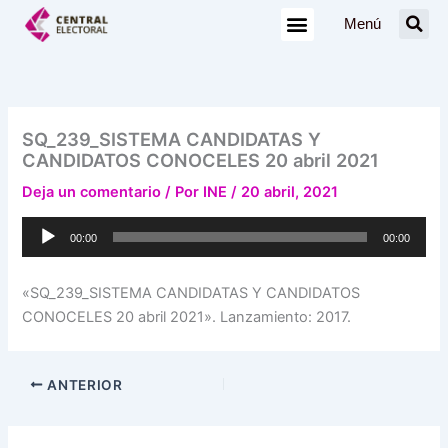
Ir
Menú
al
contenido
SQ_239_SISTEMA CANDIDATAS Y
CANDIDATOS CONOCELES 20 abril 2021
Deja un comentario
/ Por
INE
/
20 abril, 2021
Reproductor
00:00
00:00
de
audio
«SQ_239_SISTEMA CANDIDATAS Y CANDIDATOS
CONOCELES 20 abril 2021». Lanzamiento: 2017.
ANTERIOR