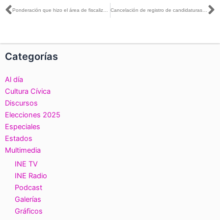
Ant
S
Ponderación que hizo el área de fiscalización y el Consejo General avalaron la gravedad de la conducta: Carla Humphrey
Cancelación de registro de candidaturas es absolutamente desproporcional: José Roberto Ruiz
Categorías
Al día
Cultura Cívica
Discursos
Elecciones 2025
Especiales
Estados
Multimedia
INE TV
INE Radio
Podcast
Galerías
Gráficos