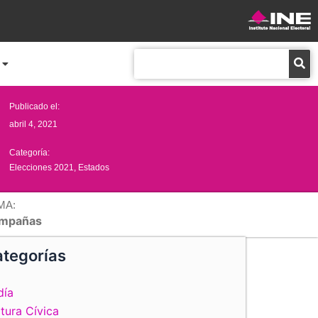
Buscar
Publicado el:
abril 4, 2021
Categoría:
Elecciones 2021
,
Estados
MA:
mpañas
tegorías
día
tura Cívica