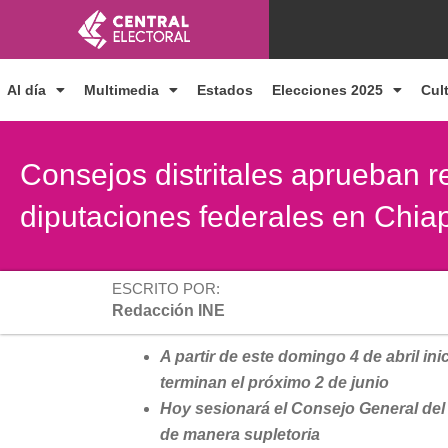
Ir
al
contenido
Al día
Multimedia
Estados
Elecciones 2025
Cul
Consejos distritales aprueban r
diputaciones federales en Chia
ESCRITO POR:
Redacción INE
A partir de este domingo 4 de abril in
terminan el próximo 2 de junio
Hoy sesionará el Consejo General del 
de manera supletoria