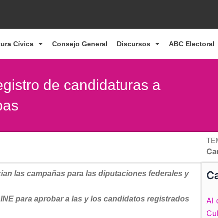
tura Cívica
Consejo General
Discursos
ABC Electoral
egistro de candidaturas a
pas
TE
Ca
Ca
ician las campañas para las diputaciones federales y
INE para aprobar a las y los candidatos registrados
Al 
Cul