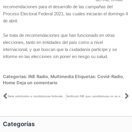
recomendaciones para el desarrollo de las campañas del
Proceso Electoral Federal 2021, las cuales iniciarán el domingo 4
de abril.
Se trata de recomendaciones que han funcionado en otras
elecciones, tanto en entidades del país como a nivel
internacional, y que buscan que la ciudadanía participe y se
informe en las elecciones sin poner en riesgo su salud.
Categorías:
INE Radio
,
Multimedia
Etiquetas:
Covid-Radio
,
Home
Deja un comentario
Ant
S
Siete solicitudes a candidaturas federales, recibió el INE Tlaxcala
Verificará INE que candidaturas no se encuentren en los supuestos de la 3 de 3 contra la violencia
Categorías