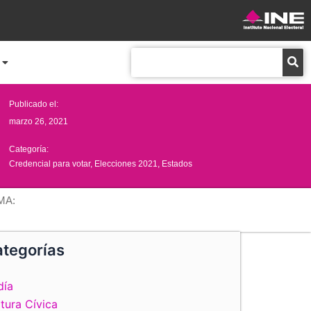
Buscar
Publicado el:
marzo 26, 2021
Categoría:
Credencial para votar
,
Elecciones 2021
,
Estados
MA:
tegorías
día
tura Cívica