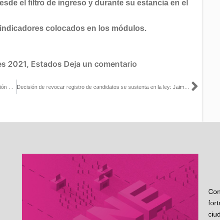
e el filtro de ingreso y durante su estancia en el
s indicadores colocados en los módulos.
es 2021
,
Estados
Deja un comentario
Sigu
Acuerdo del INE para evitar sobrerrepresentación es una disposición que ordena la Constitución: Jaime Rivera
Decisión de revocar registro de candidatos se sustenta en la ley: Jaime Rivera
Con
for
ciu