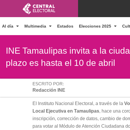
Ir
al
contenido
Al día
Multimedia
Estados
Elecciones 2025
Cul
INE Tamaulipas invita a la ciud
plazo es hasta el 10 de abril
ESCRITO POR:
Redacción INE
El Instituto Nacional Electoral, a través de la
Vo
Local Ejecutiva en Tamaulipas
, hace una cord
inscripción, corrección de datos, cambio de dom
para votar al Módulo de Atención Ciudadana don