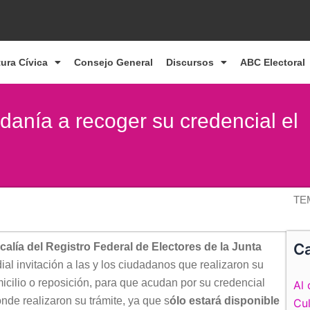
tura Cívica
Consejo General
Discursos
ABC Electoral
adanía a recoger su credencial el
TE
Ca
calía del Registro Federal de Electores de la Junta
ial invitación a las y los ciudadanos que realizaron su
icilio o reposición, para que acudan por su credencial
Al 
de realizaron su trámite, ya que s
ólo estará disponible
Cul