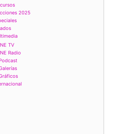
scursos
ecciones 2025
eciales
tados
ltimedia
INE TV
INE Radio
Podcast
Galerías
Gráficos
ernacional