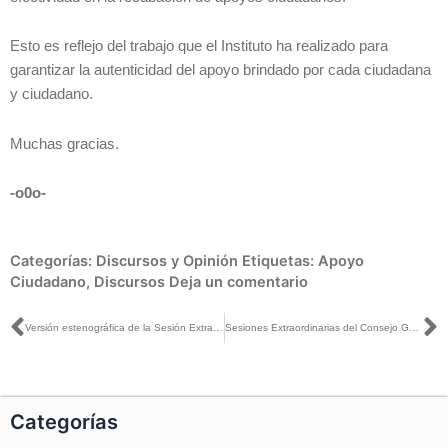
Esto es reflejo del trabajo que el Instituto ha realizado para
garantizar la autenticidad del apoyo brindado por cada ciudadana
y ciudadano.
Muchas gracias.
-o0o-
Categorías:
Discursos y Opinión
Etiquetas:
Apoyo
Ciudadano
,
Discursos
Deja un comentario
Ant
S
Versión estenográfica de la Sesión Extraordinaria del Consejo General, 19 de marzo 2021
Sesiones Extraordinarias del Consejo General, transmitida por la plataforma del INE, el día 19 de marzo de 2021
Categorías