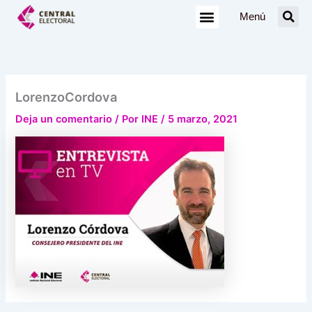
Ir
Menú
al
contenido
LorenzoCordova
Deja un comentario
/ Por
INE
/
5 marzo, 2021