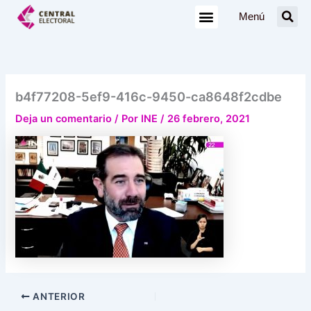
Ir
Menú
al
contenido
b4f77208-5ef9-416c-9450-ca8648f2cdbe
Deja un comentario
/ Por
INE
/
26 febrero, 2021
ANTERIOR