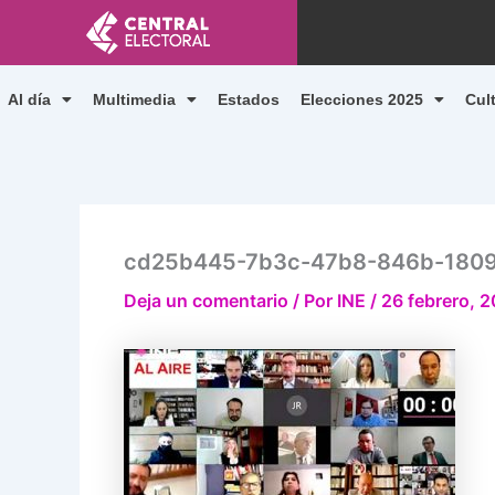
Ir
al
contenido
Al día
Multimedia
Estados
Elecciones 2025
Cul
cd25b445-7b3c-47b8-846b-180
Deja un comentario
/ Por
INE
/
26 febrero, 