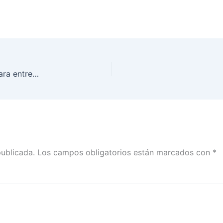
Condena INE negativa del Gobierno de Nayarit para entregar recursos para las elecciones de este año
publicada.
Los campos obligatorios están marcados con
*