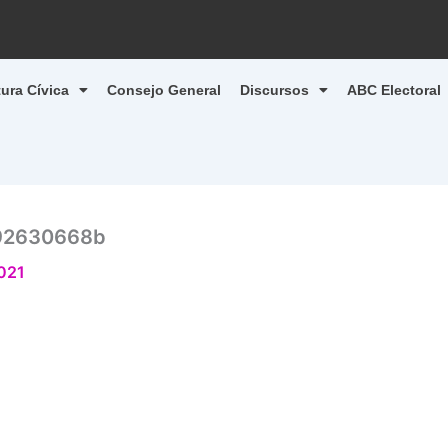
tura Cívica
Consejo General
Discursos
ABC Electoral
92630668b
2021