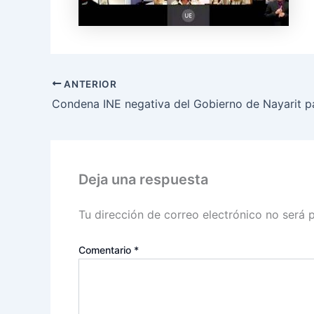
ANTERIOR
Deja una respuesta
Tu dirección de correo electrónico no será 
Comentario
*