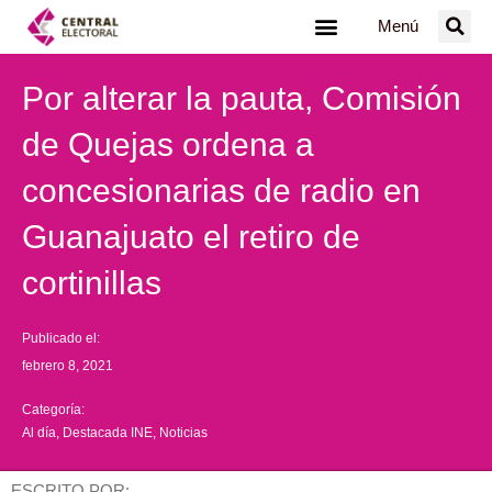
Ir
Menú
al
contenido
Por alterar la pauta, Comisión
de Quejas ordena a
concesionarias de radio en
Guanajuato el retiro de
cortinillas
Publicado el:
febrero 8, 2021
Categoría:
Al día
,
Destacada INE
,
Noticias
ESCRITO POR: