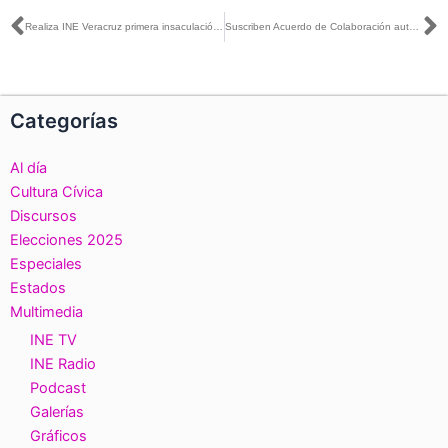
Ant
S
Realiza INE Veracruz primera insaculación del Proceso Electoral concurrente 2020-2021
Suscriben Acuerdo de Colaboración autoridades electores de Michoacán, gobierno estatal y el tribunal electoral
Categorías
Al día
Cultura Cívica
Discursos
Elecciones 2025
Especiales
Estados
Multimedia
INE TV
INE Radio
Podcast
Galerías
Gráficos