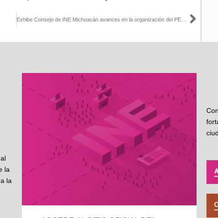
Sigu
Exhibe Consejo de INE Michoacán avances en la organización del PEF 2021
Con
for
ciu
al
 la
a la