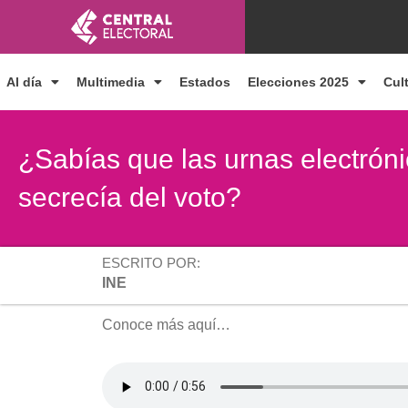
Ir
al
contenido
Al día
Multimedia
Estados
Elecciones 2025
Cul
¿Sabías que las urnas electróni
secrecía del voto?
ESCRITO POR:
INE
Conoce más aquí…