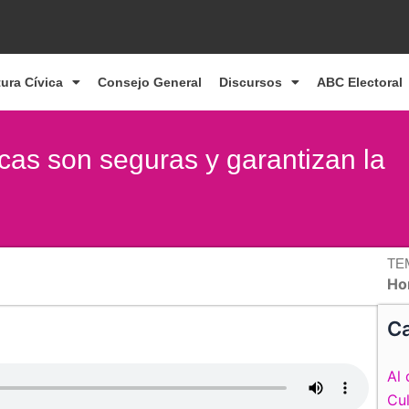
tura Cívica
Consejo General
Discursos
ABC Electoral
cas son seguras y garantizan la
TE
Ho
Ca
Al 
Cul