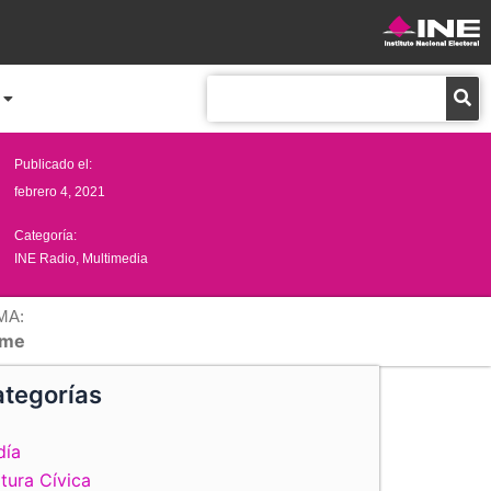
Buscar
Publicado el:
febrero 4, 2021
Categoría:
INE Radio
,
Multimedia
MA:
me
tegorías
día
tura Cívica