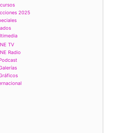
scursos
ecciones 2025
eciales
tados
ltimedia
INE TV
INE Radio
Podcast
Galerías
Gráficos
ernacional