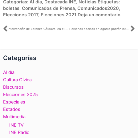
Categorías:
Al día
,
Destacada INE
,
Noticias
Etiquetas:
boletas
,
Comunicados de Prensa
,
Comunicados2020
,
Elecciones 2017
,
Elecciones 2021
Deja un comentario
Ant
S
Intervención de Lorenzo Córdova, en el punto en el que realiza el sorteo del mes, junto con el que sigue en orden, como base a la insaculación de las y los integrantes de las Mesas Directivas de Casilla en las Elecciones 2021
Personas nacidas en agosto podrán integrar Mesas Directivas de Casilla en elecciones 2021
Categorías
Al día
Cultura Cívica
Discursos
Elecciones 2025
Especiales
Estados
Multimedia
INE TV
INE Radio