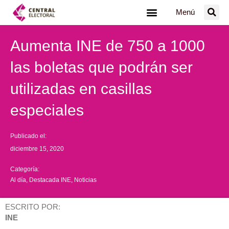
Ir
Menú
al
contenido
Aumenta INE de 750 a 1000
las boletas que podrán ser
utilizadas en casillas
especiales
Publicado el:
diciembre 15, 2020
Categoría:
Al día
,
Destacada INE
,
Noticias
ESCRITO POR:
INE