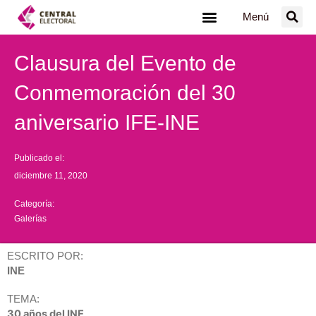
Ir
Menú
al
contenido
Clausura del Evento de
Conmemoración del 30
aniversario IFE-INE
Publicado el:
diciembre 11, 2020
Categoría:
Galerías
ESCRITO POR:
INE
TEMA:
30 años del INE