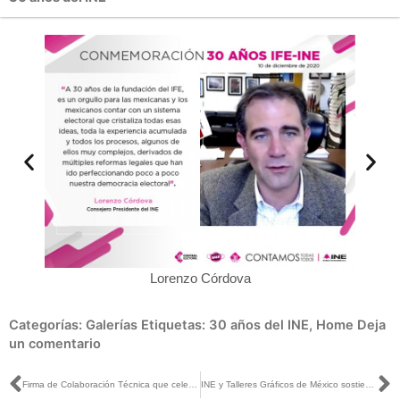
Lorenzo Córdova
Categorías:
Galerías
Etiquetas:
30 años del INE
,
Home
Deja
un comentario
Ant
S
Firma de Colaboración Técnica que celebran El Instituto Nacional Electoral y Talleres Gráficos de México
INE y Talleres Gráficos de México sostienen firma de Convenio de Colaboración Técnico