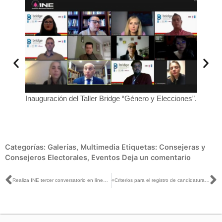
ación de
Inauguración del Taller Bridge “Género y Elecciones”.
y
Mar
Categorías:
Galerías
,
Multimedia
Etiquetas:
Consejeras y
Consejeros Electorales
,
Eventos
Deja un comentario
Ant
S
Realiza INE tercer conversatorio en línea “Atención y acompañamiento a víctimas de violencia política contra las mujeres en razón de género”
«Criterios para el registro de candidaturas a diputaciones federales», artículo de Carla Humphrey, publicado en El Universal