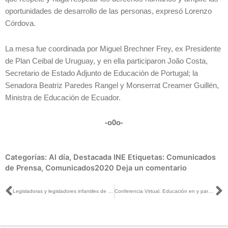
oportunidades de desarrollo de las personas, expresó Lorenzo
Córdova.
La mesa fue coordinada por Miguel Brechner Frey, ex Presidente
de Plan Ceibal de Uruguay, y en ella participaron João Costa,
Secretario de Estado Adjunto de Educación de Portugal; la
Senadora Beatriz Paredes Rangel y Monserrat Creamer Guillén,
Ministra de Educación de Ecuador.
-o0o-
Categorías:
Al día
,
Destacada INE
Etiquetas:
Comunicados
de Prensa
,
Comunicados2020
Deja un comentario
Ant
S
Legisladoras y legisladores infantiles de Durango piden erradicar violencia y mejores oportunidades de desarrollo
Conferencia Virtual. Educación en y para la democracia en la mesa redonda “Diálogo sobre la educación del futuro”