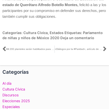
estado de Querétaro Alfredo Botello Montes,
felicitó a las y los
participantes por su compromiso en defender sus derechos, pero
también cumplir sus obligaciones.
Categorías:
Cultura Cívica
,
Estados
Etiquetas:
Parlamento
de niñas y niños de México 2020
Deja un comentario
Ant
S
Mil 200 planteles serán habilitados para la instalación de casillas el próximo 6 de junio de 2021: INE Tabasco
«Diálogos por la #Paridad», artículo de Carla Humphrey, publicado en La Silla Rota
Categorías
Al día
Cultura Cívica
Discursos
Elecciones 2025
Especiales