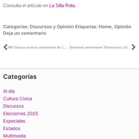
Consulta el artículo en
La Silla Rota.
Categorías:
Discursos y Opinión
Etiquetas:
Home
,
Opinión
Deja un comentario
Ant
S
INE Oaxaca anuncia contratación de 1,658 personas para la capacitación ciudadana en 2021
Seminario permanente “Democracia y Elecciones en el Mundo” Segunda sesión.
Categorías
Al día
Cultura Cívica
Discursos
Elecciones 2025
Especiales
Estados
Multimedia