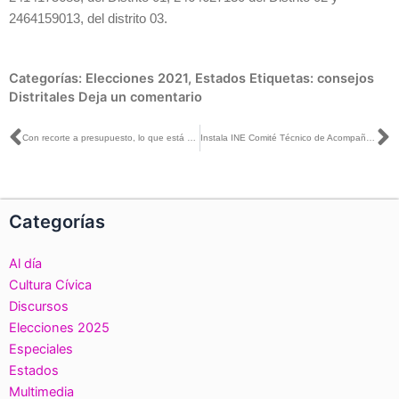
2464159013, del distrito 03.
Categorías:
Elecciones 2021
,
Estados
Etiquetas:
consejos
Distritales
Deja un comentario
Ant
S
Con recorte a presupuesto, lo que está en riesgo es la consulta popular: Ciro Murayama
Instala INE Comité Técnico de Acompañamiento para la Consulta Infantil y Juvenil 2021
Categorías
Al día
Cultura Cívica
Discursos
Elecciones 2025
Especiales
Estados
Multimedia