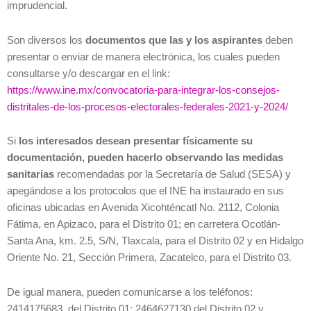
imprudencial.
Son diversos los
documentos que las y los aspirantes
deben
presentar o enviar de manera electrónica, los cuales pueden
consultarse y/o descargar en el link:
https://www.ine.mx/convocatoria-para-integrar-los-consejos-
distritales-de-los-procesos-electorales-federales-2021-y-2024/
Si
los interesados desean presentar físicamente su
documentación, pueden hacerlo observando las medidas
sanitarias
recomendadas por la Secretaría de Salud (SESA) y
apegándose a los protocolos que el INE ha instaurado en sus
oficinas ubicadas en Avenida Xicohténcatl No. 2112, Colonia
Fátima, en Apizaco, para el Distrito 01; en carretera Ocotlán-
Santa Ana, km. 2.5, S/N, Tlaxcala, para el Distrito 02 y en Hidalgo
Oriente No. 21, Sección Primera, Zacatelco, para el Distrito 03.
De igual manera, pueden comunicarse a los teléfonos:
2414175683, del Distrito 01; 2464627130 del Distrito 02 y