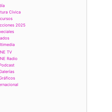
día
tura Cívica
scursos
ecciones 2025
eciales
tados
ltimedia
INE TV
INE Radio
Podcast
Galerías
Gráficos
ernacional
iente