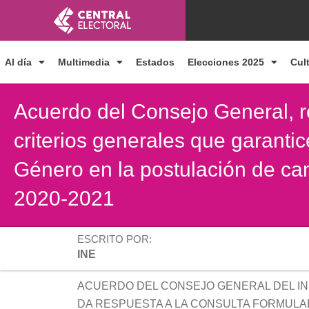
Ir
al
contenido
Al día
Multimedia
Estados
Elecciones 2025
Cul
Acuerdo del Consejo General, r
criterios generales que garantic
Género en la postulación de ca
2020-2021
ESCRITO POR:
INE
ACUERDO DEL CONSEJO GENERAL DEL IN
DA RESPUESTA A LA CONSULTA FORMULA