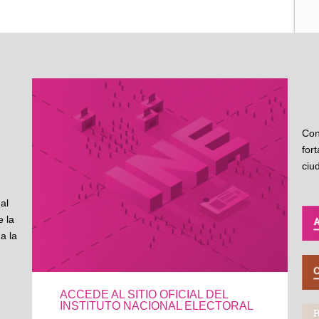
Con
for
ciu
al
 la
a la
ACCEDE AL SITIO OFICIAL DEL
INSTITUTO NACIONAL ELECTORAL