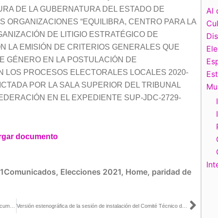
TURA DE LA GUBERNATURA DEL ESTADO DE
Al 
S ORGANIZACIONES “EQUILIBRA, CENTRO PARA LA
Cul
RGANIZACIÓN DE LITIGIO ESTRATÉGICO DE
Di
 LA EMISIÓN DE CRITERIOS GENERALES QUE
El
DE GÉNERO EN LA POSTULACIÓN DE
Esp
N LOS PROCESOS ELECTORALES LOCALES 2020-
Es
DICTADA POR LA SALA SUPERIOR DEL TRIBUNAL
Mu
EDERACIÓN EN EL EXPEDIENTE SUP-JDC-2729-
rgar documento
Int
1Comunicados
,
Elecciones 2021
,
Home
,
paridad de
Sigu
¿Sabías que el INE emitió criterios para que los Partidos Políticos cumplan con el principio de paridad en las elecciones de gubernaturas de 2021?
Versión estenográfica de la sesión de instalación del Comité Técnico de acompañamiento de la Consulta Infantil y juvenil 2021