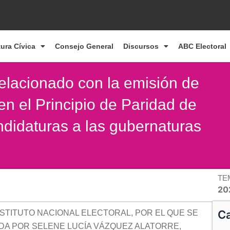
tura Cívica
Consejo General
Discursos
ABC Electoral
elacionado con la emisión de
en el Principio de Paridad de
ndidaturas a las gubernaturas
TE
20
Ca
STITUTO NACIONAL ELECTORAL, POR EL QUE SE
DA POR SELENE LUCÍA VÁZQUEZ ALATORRE,