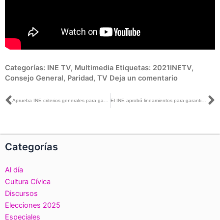
Categorías:
INE TV
,
Multimedia
Etiquetas:
2021INETV
,
Consejo General
,
Paridad
,
TV
Deja un comentario
Ant
S
Aprueba INE criterios generales para garantizar el principio de paridad de género en elecciones de gubernaturas de 2021
El INE aprobó lineamientos para garantizar la paridad en las gubernaturas
Categorías
Al día
Cultura Cívica
Discursos
Elecciones 2025
Especiales