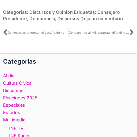
Categorías:
Discursos y Opinión
Etiquetas:
Consejero
Presidente
,
Democracia
,
Discursos
Deja un comentario
Ant
S
Democracias enfrentan el desafío de no ser víctimas de la pandemia: Lorenzo Córdova
Corresponde al INE organizar, difundir y entregar resultados de consulta popular: Claudia Zavala
Categorías
Al día
Cultura Cívica
Discursos
Elecciones 2025
Especiales
Estados
Multimedia
INE TV
INE Radio