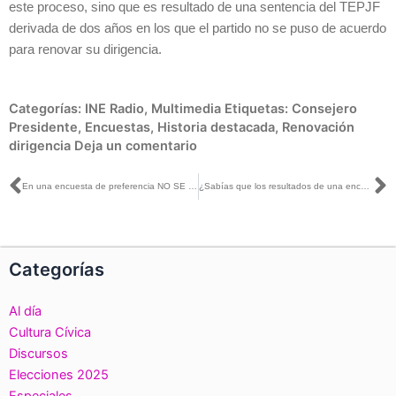
este proceso, sino que es resultado de una sentencia del TEPJF
derivada de dos años en los que el partido no se puso de acuerdo
para renovar su dirigencia.
Categorías:
INE Radio
,
Multimedia
Etiquetas:
Consejero
Presidente
,
Encuestas
,
Historia destacada
,
Renovación
dirigencia
Deja un comentario
Ant
S
En una encuesta de preferencia NO SE CUENTAN VOTOS, sino el apoyo medido en porcentajes a aspirantes
¿Sabías que los resultados de una encuesta de reconocimiento no son iguales a los de una encuesta de preferencia?
Categorías
Al día
Cultura Cívica
Discursos
Elecciones 2025