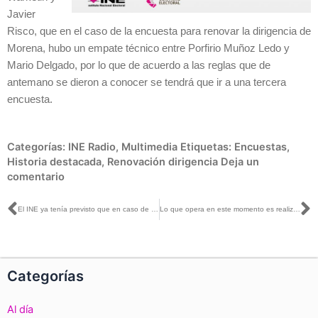
Javier
Risco, que en el caso de la encuesta para renovar la dirigencia de
Morena, hubo un empate técnico entre Porfirio Muñoz Ledo y
Mario Delgado, por lo que de acuerdo a las reglas que de
antemano se dieron a conocer se tendrá que ir a una tercera
encuesta.
Categorías:
INE Radio
,
Multimedia
Etiquetas:
Encuestas
,
Historia destacada
,
Renovación dirigencia
Deja un
comentario
Ant
S
El INE ya tenía previsto que en caso de empate técnico se iría a una tercera encuesta: Patricio Ballados
Lo que opera en este momento es realizar una tercera encuesta en la que ya solamente estarían los dos punteros para definir la dirigencia de Morena: Martín Faz
Categorías
Al día