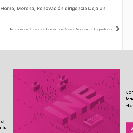
:
Home
,
Morena
,
Renovación dirigencia
Deja un
Sigu
Intervención de Lorenzo Córdova en Sesión Ordinaria, en la aprobación de la designación de Consejeras y Consejeros Electorales de Organismos Públicos Locales
Con
for
ciu
al
 la