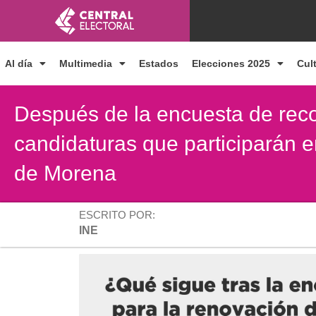
Ir
al
contenido
Al día
Multimedia
Estados
Elecciones 2025
Cul
Después de la encuesta de reco
candidaturas que participarán e
de Morena
ESCRITO POR:
INE