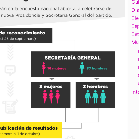
Cul
Di
El
Esp
Es
Mu
Int