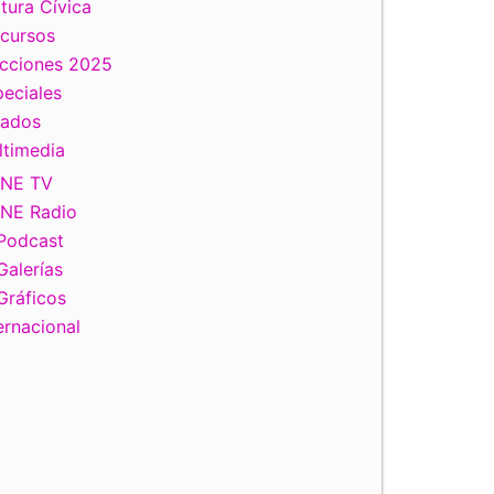
tura Cívica
scursos
ecciones 2025
eciales
tados
ltimedia
INE TV
INE Radio
Podcast
Galerías
Gráficos
ernacional