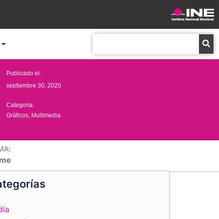
Buscar
Publicado el:
septiembre 30, 2020
Categoría:
Gráficos
,
Multimedia
MA:
me
tegorías
día