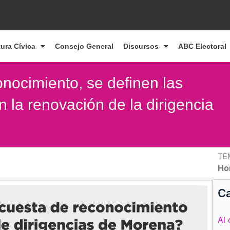
tura Cívica
Consejo General
Discursos
ABC Electoral
nocimiento, se definen las
n la renovación de la dirigencia
TE
Ho
Ca
Al 