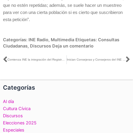
que no estén repetidas; además, se suele hacer un muestreo
para ver con una cierta población si es cierto que suscribieron
esta petición”.
Categorías:
INE Radio
,
Multimedia
Etiquetas:
Consultas
Ciudadanas
,
Discursos
Deja un comentario
Ant
S
Comienza INE la integración del Registro Nacional de Personas Sancionadas en Materia de Violencia Política Contra las Mujeres en Razón de Género
Inician Consejeras y Consejeros del INE entrevistas a aspirantes a ocupar cargos en órganos de dirección de 19 OPL
Categorías
Al día
Cultura Cívica
Discursos
Elecciones 2025
Especiales