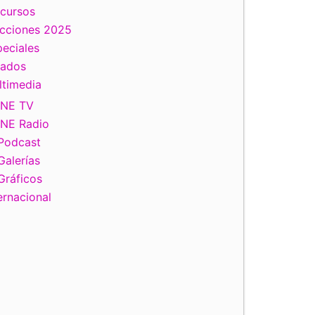
scursos
ecciones 2025
eciales
tados
ltimedia
INE TV
INE Radio
Podcast
Galerías
Gráficos
ernacional