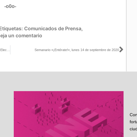
-o0o-
Etiquetas:
Comunicados de Prensa
,
eja un comentario
Sigu
INE Coahuila organiza panel “Inclusión y No Discriminación en las Elecciones 2020”
Semanario «¡Entérate!», lunes 14 de septiembre de 2020
Con
for
ciu