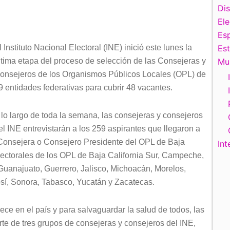
Di
El
Esp
l Instituto Nacional Electoral (INE) inició este lunes la
Es
ltima etapa del proceso de selección de las Consejeras y
Mu
onsejeros de los Organismos Públicos Locales (OPL) de
9 entidades federativas para cubrir 48 vacantes.
 lo largo de toda la semana, las consejeras y consejeros
el INE entrevistarán a los 259 aspirantes que llegaron a
a Consejera o Consejero Presidente del OPL de Baja
Int
lectorales de los OPL de Baja California Sur, Campeche,
uanajuato, Guerrero, Jalisco, Michoacán, Morelos,
sí, Sonora, Tabasco, Yucatán y Zacatecas.
ce en el país y para salvaguardar la salud de todos, las
arte de tres grupos de consejeras y consejeros del INE,