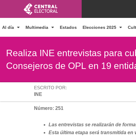
Ir
al
contenido
Al día
Multimedia
Estados
Elecciones 2025
Cul
Realiza INE entrevistas para cu
Consejeros de OPL en 19 entid
ESCRITO POR:
INE
Número: 251
Las entrevistas se realizarán de forma 
Esta última etapa será transmitida en