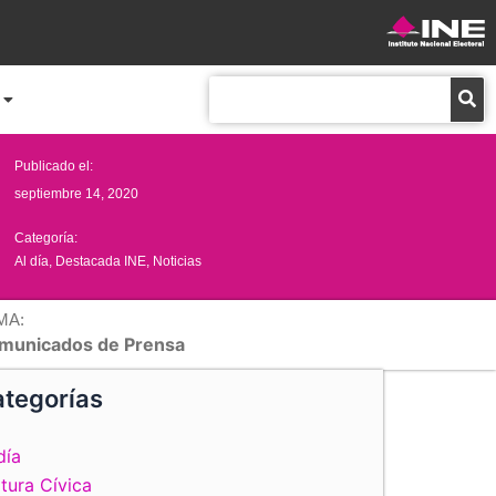
Buscar
Publicado el:
septiembre 14, 2020
Categoría:
Al día
,
Destacada INE
,
Noticias
MA:
municados de Prensa
tegorías
día
tura Cívica