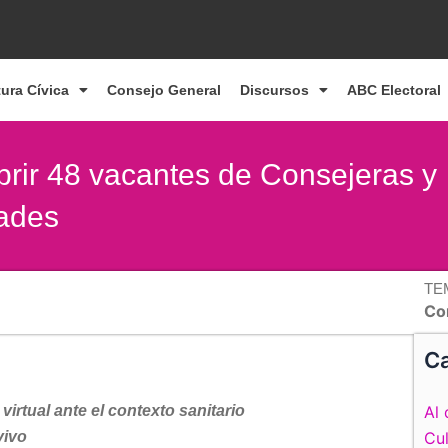
tura Cívica
Consejo General
Discursos
ABC Electoral
brir 48 vacantes de Consejeras y
ades
TE
Co
Ca
virtual ante el contexto sanitario
Al 
 vivo
Cul