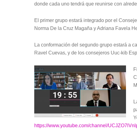
donde cada uno tendrá que reunirse con alrede
El primer grupo estará integrado por el Consej
Norma De la Cruz Magaña y Adriana Favela He
La conformación del segundo grupo estará a c
Ravel Cuevas, y de los consejeros Uuc-kib Es
F
C
M
L
p
Y
https://www.youtube.com/channel/UCJZO7lV