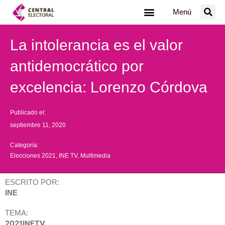
Ir
Menú
al
contenido
La intolerancia es el valor
antidemocrático por
excelencia: Lorenzo Córdova
Publicado el:
septiembre 11, 2020
Categoría:
Elecciones 2021
,
INE TV
,
Multimedia
ESCRITO POR:
INE
TEMA:
2021INETV