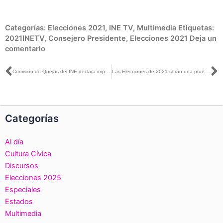
Categorías:
Elecciones 2021
,
INE TV
,
Multimedia
Etiquetas:
2021INETV
,
Consejero Presidente
,
Elecciones 2021
Deja un
comentario
Ant
S
Comisión de Quejas del INE declara improcedente medida cautelar contra el Presidente de la República, puesto que no se han transmitido íntegras las “mañaneras” en Coahuila e Hidalgo
Las Elecciones de 2021 serán una prueba de fuego para el INE: Lorenzo Córdova
Categorías
Al día
Cultura Cívica
Discursos
Elecciones 2025
Especiales
Estados
Multimedia