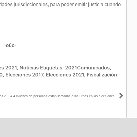
dades jurisdiccionales, para poder emitir justicia cuando
-o0o-
es 2021
,
Noticias
Etiquetas:
2021Comunicados
,
0
,
Elecciones 2017
,
Elecciones 2021
,
Fiscalización
Sigu
Proceso Electoral Federal 2020-2021, la elección más grande y más compleja: Lorenzo Córdova
4.4 millones de personas están llamadas a las urnas en las elecciones del 18 de octubre en Coahuila e Hidalgo