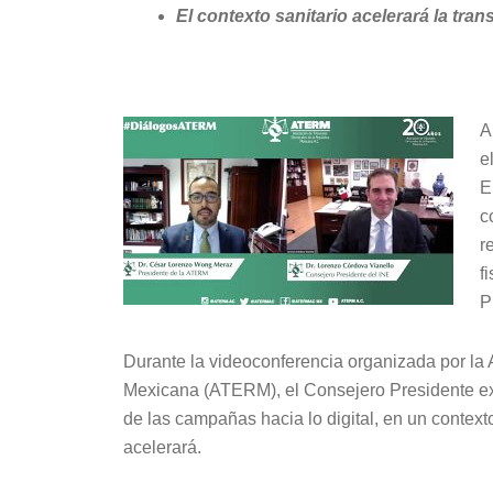
El contexto sanitario acelerará la tran
A
e
E
c
r
f
P
Durante la videoconferencia organizada por la 
Mexicana (ATERM), el Consejero Presidente ex
de las campañas hacia lo digital, en un contex
acelerará.