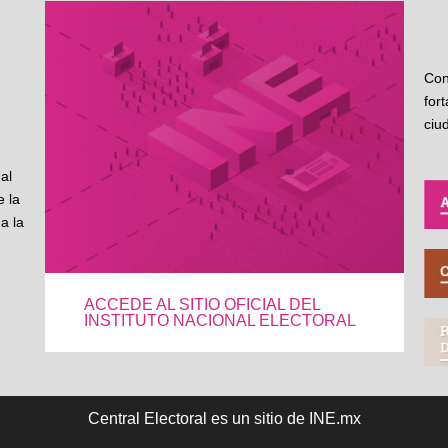
Con
for
ciu
al
 la
a la
ACCEDE AL SITIO OFICIAL DEL
INSTITUTO NACIONAL ELECTORAL
Central Electoral es un sitio de INE.mx