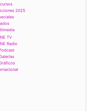
scursos
ecciones 2025
eciales
tados
ltimedia
INE TV
INE Radio
Podcast
Galerías
Gráficos
ernacional