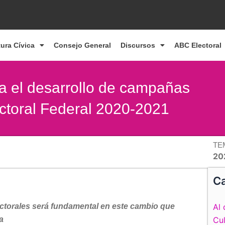
tura Cívica
Consejo General
Discursos
ABC Electoral
ara el desarrollo de campañas
ectoral Federal 2020-2021
TE
20
Ca
ectorales será fundamental en este cambio que
Al 
a
Cul