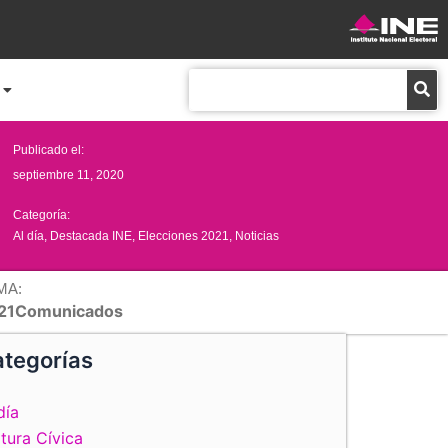
Buscar
Publicado el:
septiembre 11, 2020
Categoría:
Al día
,
Destacada INE
,
Elecciones 2021
,
Noticias
MA:
21Comunicados
tegorías
día
tura Cívica