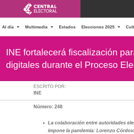
Ir
al
contenido
Al día
Multimedia
Estados
Elecciones 2025
Cul
INE fortalecerá fiscalización p
digitales durante el Proceso El
ESCRITO POR:
INE
Número: 248
La colaboración entre autoridades el
impone la pandemia: Lorenzo Córdov