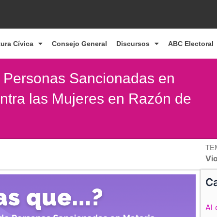
tura Cívica
Consejo General
Discursos
ABC Electoral
e Personas Sancionadas en
ontra las Mujeres en Razón de
TE
Vio
Ca
Al 