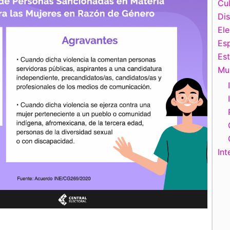
Cul
Di
El
Esp
Es
Mu
Int