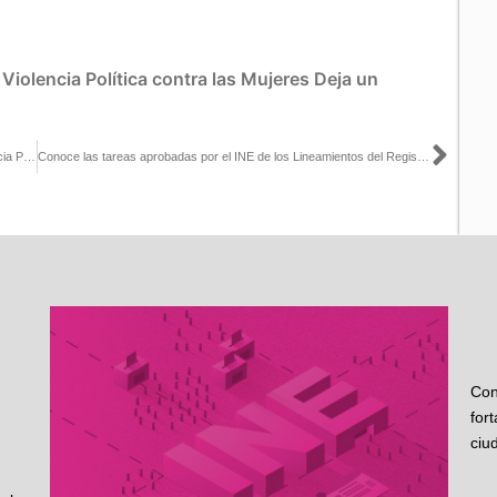
:
Violencia Política contra las Mujeres
Deja un
Sigu
Registro Nacional de Personas Sancionadas en Materia de Violencia Política Contra las Mujeres en Razón de Género
Conoce las tareas aprobadas por el INE de los Lineamientos del Registro Nacional
Con
for
ciu