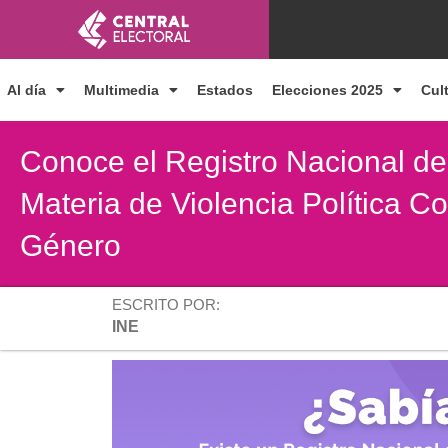
Ir
al
contenido
Al día
Multimedia
Estados
Elecciones 2025
Cul
Conoce el Registro Nacional d
Materia de Violencia Política C
Género
ESCRITO POR:
INE