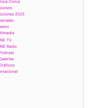
tura Cívica
scursos
ecciones 2025
eciales
tados
ltimedia
INE TV
INE Radio
Podcast
Galerías
Gráficos
ernacional