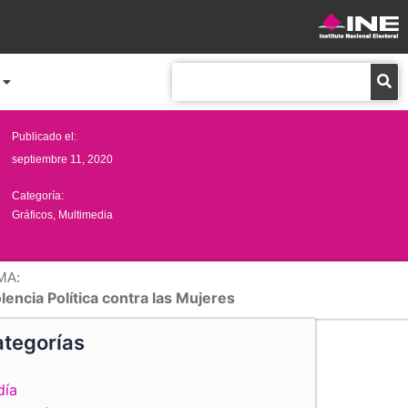
Buscar
Publicado el:
septiembre 11, 2020
Categoría:
Gráficos
,
Multimedia
MA:
lencia Política contra las Mujeres
tegorías
día