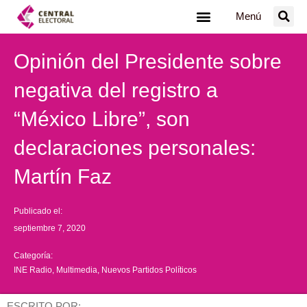
Ir
Menú
al
contenido
Opinión del Presidente sobre
negativa del registro a
“México Libre”, son
declaraciones personales:
Martín Faz
Publicado el:
septiembre 7, 2020
Categoría:
INE Radio
,
Multimedia
,
Nuevos Partidos Políticos
ESCRITO POR: