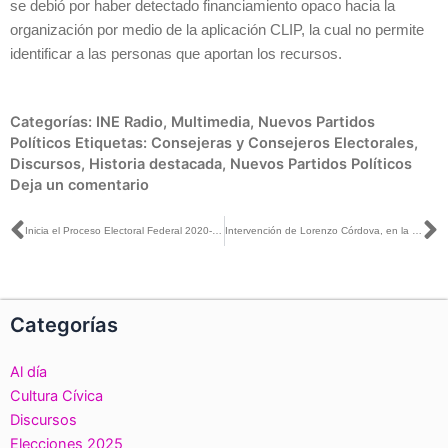
se debió por haber detectado financiamiento opaco hacia la
organización por medio de la aplicación CLIP, la cual no permite
identificar a las personas que aportan los recursos.
Categorías:
INE Radio
,
Multimedia
,
Nuevos Partidos
Políticos
Etiquetas:
Consejeras y Consejeros Electorales
,
Discursos
,
Historia destacada
,
Nuevos Partidos Políticos
Deja un comentario
Ant
S
Inicia el Proceso Electoral Federal 2020-2021
Intervención de Lorenzo Córdova, en la ceremonia de Honores a la Bandera con motivo del inicio del Proceso Electoral 2020-2021
Categorías
Al día
Cultura Cívica
Discursos
Elecciones 2025