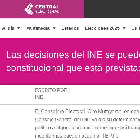
Ir
al
contenido
Al día
Multimedia
Estados
Elecciones 2025
Cul
Las decisiones del INE se pued
constitucional que está previst
ESCRITO POR:
INE
El Consejero Electoral, Ciro Murayama, en entr
Consejo General del INE ya dio su determinació
político a algunas organizaciones que así lo asp
inconformes pueden acudir al TEPJF.