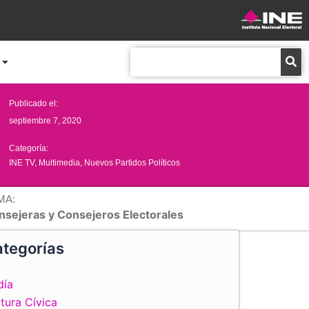
Buscar
Publicado el:
septiembre 7, 2020
Categoría:
INE TV
,
Multimedia
,
Nuevos Partidos Políticos
MA:
nsejeras y Consejeros Electorales
tegorías
día
tura Cívica