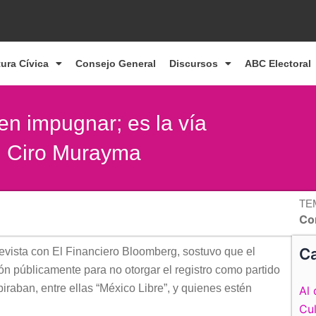
tura Cívica
Consejo General
Discursos
ABC Electoral
en impugnar; es la vía
a: Ciro Murayma
TE
Co
Ca
evista con El Financiero Bloomberg, sostuvo que el
n públicamente para no otorgar el registro como partido
iraban, entre ellas “México Libre”, y quienes estén
Al 
Cul