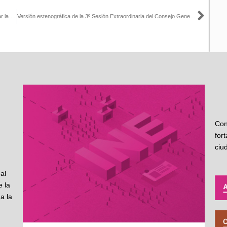
Sigu
Selecciona INE a empresas que realizarán encuestas para renovar la dirigencia de Morena
Versión estenográfica de la 3º Sesión Extraordinaria del Consejo General, 7 de septiembre de 2020
Con
for
ciu
al
 la
a la