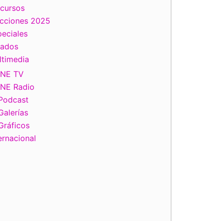
scursos
ecciones 2025
eciales
tados
ltimedia
INE TV
INE Radio
Podcast
Galerías
Gráficos
ernacional