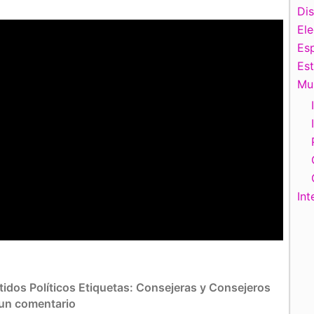
Di
El
Esp
Es
Mu
Int
idos Políticos
Etiquetas:
Consejeras y Consejeros
 un comentario