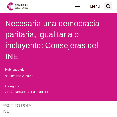
Ir
Menú
al
contenido
Necesaria una democracia
paritaria, igualitaria e
incluyente: Consejeras del
INE
Publicado el:
septiembre 2, 2020
Categoría:
Al día
,
Destacada INE
,
Noticias
ESCRITO POR:
INE