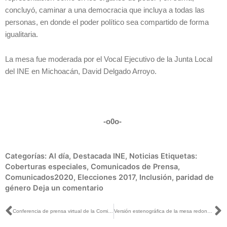
concluyó, caminar a una democracia que incluya a todas las
personas, en donde el poder político sea compartido de forma
igualitaria.
La mesa fue moderada por el Vocal Ejecutivo de la Junta Local
del INE en Michoacán, David Delgado Arroyo.
-o0o-
Categorías:
Al día
,
Destacada INE
,
Noticias
Etiquetas:
Coberturas especiales
,
Comunicados de Prensa
,
Comunicados2020
,
Elecciones 2017
,
Inclusión
,
paridad de
género
Deja un comentario
Ant
S
Conferencia de prensa virtual de la Comisión temporal de vinculación con Mexicanos Residentes en el Extranjero y análisis de las Modalidades de su voto
Versión estenográfica de la mesa redonda virtual: Desafíos, perspectivas y prospectivas para una democracia paritaria, igualitaria e incluyente