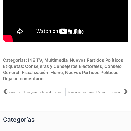
Categorías:
INE TV
,
Multimedia
,
Nuevos Partidos Políticos
Etiquetas:
Consejeras y Consejeros Electorales
,
Consejo
General
,
Fiscalización
,
Home
,
Nuevos Partidos Políticos
Deja un comentario
Ant
S
Comienza INE segunda etapa de capacitación electoral, para elecciones de Coahuila e Hidalgo, con diversas medidas sanitarias
Intervención de Jaime Rivera En Sesión Extraordinaria, relativo al proyecto de acuerdo de la designación de Consejera y consejero Electorales de Organismos Públicos Locales
Categorías