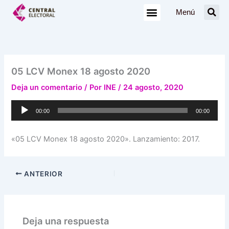
Ir
Menú
al
contenido
05 LCV Monex 18 agosto 2020
Deja un comentario
/ Por
INE
/
24 agosto, 2020
Reproductor
00:00
00:00
de
audio
«05 LCV Monex 18 agosto 2020». Lanzamiento: 2017.
ANTERIOR
Deja una respuesta