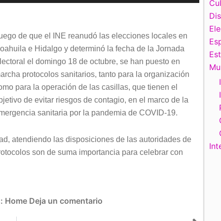
las
Cul
teclas
Di
de
El
uego de que el INE reanudó las elecciones locales en
flecha
Esp
oahuila e Hidalgo y determinó la fecha de la Jornada
arriba/abajo
Es
lectoral el domingo 18 de octubre, se han puesto en
para
Mu
archa protocolos sanitarios, tanto para la organización
aumentar
omo para la operación de las casillas, que tienen el
o
bjetivo de evitar riesgos de contagio, en el marco de la
disminuir
mergencia sanitaria por la pandemia de COVID-19.
el
volumen.
dad, atendiendo las disposiciones de las autoridades de
Int
rotocolos son de suma importancia para celebrar con
s:
Home
Deja un comentario