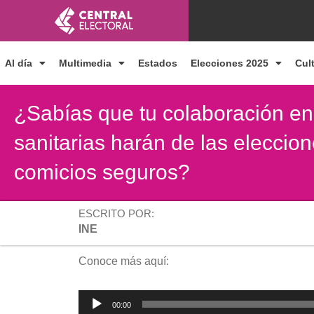
Ir
al
contenido
Al día
Multimedia
Estados
Elecciones 2025
Cul
¿Sabías que tu colaboración en
sanitarias harán de las eleccio
comicios seguros?
ESCRITO POR:
INE
Conoce más aquí:
Reproductor
00:00