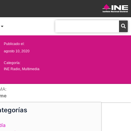
Buscar
Publicado el:
agosto 10, 2020
Categoría:
INE Radio
,
Multimedia
MA:
me
tegorías
día