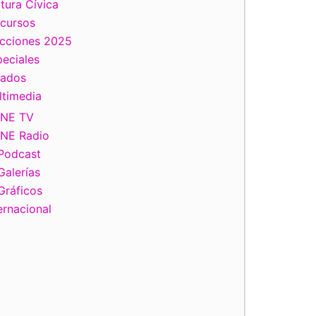
tura Cívica
scursos
ecciones 2025
eciales
tados
ltimedia
INE TV
INE Radio
Podcast
Galerías
Gráficos
ernacional