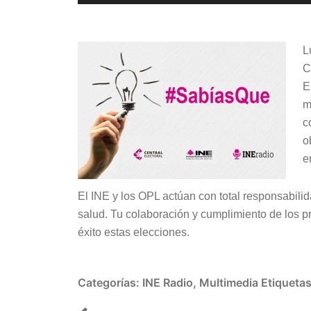
de
audio
L
C
E
m
c
o
e
El INE y los OPL actúan con total responsabili
salud. Tu colaboración y cumplimiento de los p
éxito estas elecciones.
Categorías:
INE Radio
,
Multimedia
Etiqueta