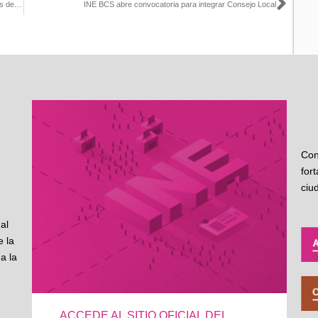
Sigu
Realiza INE entrevistas para selección de consejeras y consejeros de OPL en 7 entidades y las presidencias de Durango, Michoacán y Nayarit
INE BCS abre convocatoria para integrar Consejo Local
Con
for
ciu
al
 la
a la
ACCEDE AL SITIO OFICIAL DEL