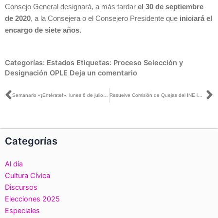
Consejo General designará, a más tardar
el 30 de septiembre
de 2020
, a la Consejera o el Consejero Presidente que
iniciará el
encargo de siete años.
Categorías:
Estados
Etiquetas:
Proceso Selección y
Designación OPLE
Deja un comentario
Ant
S
Semanario «¡Entérate!», lunes 6 de julio de 2020
Resuelve Comisión de Quejas del INE improcedencia de medida cautelar en contra del gobernador de Jalisco
Categorías
Al día
Cultura Cívica
Discursos
Elecciones 2025
Especiales