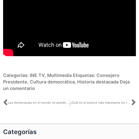
Categorías:
INE TV
,
Multimedia
Etiquetas:
Consejero
Presidente
,
Cultura democrática
,
Historia destacada
Deja
un comentario
Ant
S
Las democracias en el mundo no pueden darse el lujo de desatender la pandemia del Coronavirus
¿Cuál es el avance más importante en los 30 años de historia del instituto electoral?
Categorías