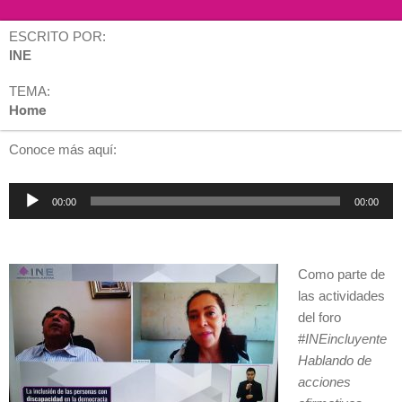
ESCRITO POR:
INE
TEMA:
Home
Conoce más aquí:
Reproductor
00:00
00:00
de
audio
Como parte de
las actividades
del foro
#
INEincluyente
Hablando de
acciones