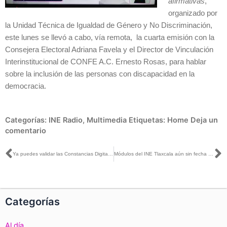
afirmativas
,
organizado por
la Unidad Técnica de Igualdad de Género y No Discriminación,
este lunes se llevó a cabo, vía remota, la cuarta emisión con la
Consejera Electoral Adriana Favela y el Director de Vinculación
Interinstitucional de CONFE A.C. Ernesto Rosas, para hablar
sobre la inclusión de las personas con discapacidad en la
democracia.
Categorías:
INE Radio
,
Multimedia
Etiquetas:
Home
Deja un
comentario
Ant
S
Ya puedes validar las Constancias Digitales del INE
Módulos del INE Tlaxcala aún sin fecha para regreso a las actividades
Categorías
Al día