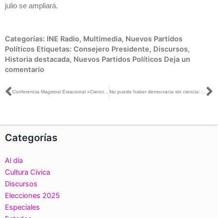
julio se ampliará.
Categorías:
INE Radio
,
Multimedia
,
Nuevos Partidos
Políticos
Etiquetas:
Consejero Presidente
,
Discursos
,
Historia destacada
,
Nuevos Partidos Políticos
Deja un
comentario
Ant
S
Conferencia Magistral Estacional «Ciencia y #democracia: quo vadis, México?»
No puede haber democracia sin ciencia: Antonio Lazcano
Categorías
Al día
Cultura Cívica
Discursos
Elecciones 2025
Especiales